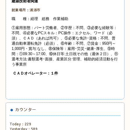
建築技術者関連
就業場所：浦添市
職 種：経理 総務 作業補助
①雇用形態：パート労働者、②学歴：不問、③必要な経験等：
不問、④必要なPCスキル：PC操作：エクセル、ワード（必
須）、ＣＡＤ（あれば尚可）、⑤必要な免許･資格：不問、普
通自動車運転免許（必須）、⑥年齢：不問、⑦賃金：950円～
1,000円・賞与:なし、⑧保険等：雇用･労災･健康･厚生、⑨時
間：①09:30～17:00、⑩休日等:土日祝その他（週休２日）、⑪
選考方法:書類選考･面接、産業
区分:管理、補助的経済活動を行
う事業所
ＣＡＤオペレーター：１件
カウンター
Today :
229
Yesterday :
589