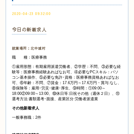
2020-04-23 09:32:00
今日の新着求人
就業場所：北中城村
職 種：医療事務
①雇用形態：有期雇用派遣労働者、②学歴：不問、③必要な経
験等：医療事務経験あればなお可、④必要なPCスキル：パソ
コン基本操作、⑤必要な免許･資格：医療事務資格あればなお
可、⑥年齢：不問、⑦賃金：17.6万円～17.6万円・賞与:なし、
⑧保険等：雇用･労災･健康･厚生、⑨時間：①09:00～
18:00②09:00～13:00、⑩休日等:日祝その他（週休２日）、⑪
選考方法:書類選考･面接、産業
区分:労働者派遣業
その他新着求人
一般事務職：2件