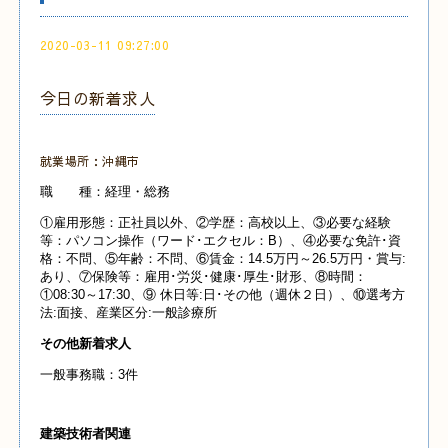
2020-03-11 09:27:00
今日の新着求人
就業場所：沖縄市
職 種：経理・総務
①雇用形態：正社員以外、②学歴：高校以上、③必要な経験
等：パソコン操作（ワード･エクセル：B）、④必要な免許･資
格：不問、⑤年齢：不問、⑥賃金：14.5万円～26.5万円・賞与:
あり、⑦保険等：雇用･労災･健康･厚生･財形、⑧時間：
①08:30～17:30、⑨ 休日等:日･その他（週休２日）、⑩選考方
法:面接、産業
区分:一般診療所
その他新着求人
一般事務職：3件
建築技術者関連