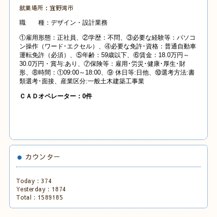
就業場所：宜野湾市
職 種：デザイン・設計業務
①雇用形態：正社員、②学歴：不問、③必要な経験等：パソコ
ン操作（ワード･エクセル）、④必要な免許･資格：普通自動車
運転免許（必須）、⑤年齢：59歳以下、⑥賃金：18.0万円～
30.0万円・賞与:あり、⑦保険等：雇用･労災･健康･厚生･財
形、⑧時間：①09:00～18:00、⑨ 休日等:日他、⑩選考方法:書
類選考･面接、産業
区分:一般土木建築工事業
ＣＡＤオペレーター：0件
カウンター
Today :
374
Yesterday :
1874
Total :
1589185