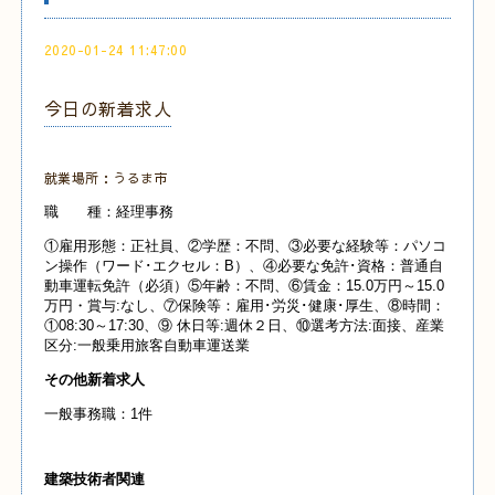
2020-01-24 11:47:00
今日の新着求人
就業場所：うるま市
職 種：経理事務
①雇用形態：正社員、②学歴：不問、③必要な経験等：パソコ
ン操作（ワード･エクセル：B）、④必要な免許･資格：普通自
動車運転免許（必須）⑤年齢：不問、⑥賃金：15.0万円～15.0
万円・賞与:なし、⑦保険等：雇用･労災･健康･厚生、⑧時間：
①08:30～17:30、⑨ 休日等:週休２日、⑩選考方法:面接、産業
区分:一般乗用旅客自動車運送業
その他新着求人
一般事務職：1件
建築技術者関連