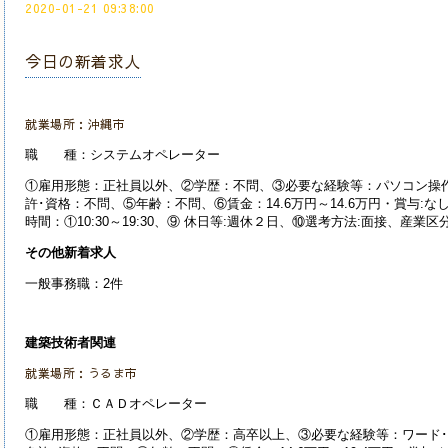
2020-01-21 09:38:00
今日の新着求人
就業場所：沖縄市
職 種：システムオペレーター
①雇用形態：正社員以外、②学歴：不問、③必要な経験等：パソコン操作
許･資格：不問、⑤年齢：不問、⑥賃金：14.6万円～14.6万円・賞与:
時間：①10:30～19:30、⑨ 休日等:週休２日、⑩選考方法:面接、産業
区
その他新着求人
一般事務職：2件
建築技術者関連
就業場所：うるま市
職 種：ＣＡＤオペレーター
①雇用形態：正社員以外、②学歴：高卒以上、③必要な経験等：ワード