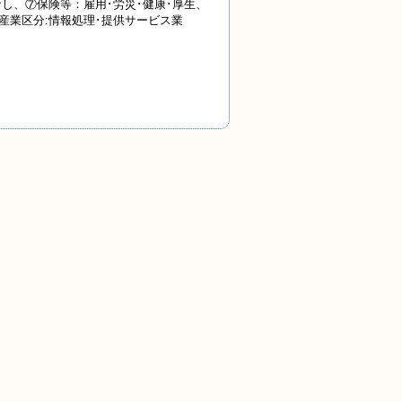
:なし、⑦保険等：雇用･労災･健康･厚生、
、産業
区分:情報処理･提供サービス業