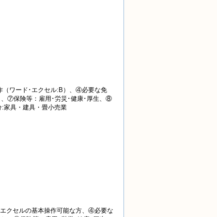
（ワード･エクセル:B）、④必要な免
なし、⑦保険等：雇用･労災･健康･厚生、⑧
分:家具・建具・畳小売業
･エクセルの基本操作可能な方、④必要な