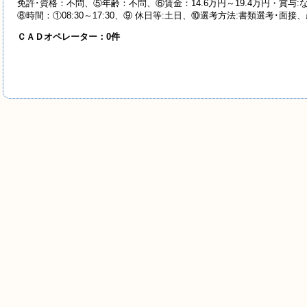
免許･資格：不問、⑤年齢：不問、⑥賃金：14.6万円～19.4万円・賞与
⑧時間：①08:30～17:30、⑨ 休日等:土日、⑩選考方法:書類選考･面接
ＣＡＤオペレーター：0件