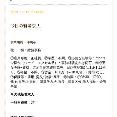
2019-12-19 09:33:00
今日の新着求人
就業場所：沖縄市
職 種：総務事務
①雇用形態：正社員、②学歴：不問、③必要な経験等：パソコ
ン操作（ワード・エクセル:B）＊事務経験あれば尚可、④必要
な免許･資格：普通自動車運転免許、日商簿記3級以上あれば尚
可、⑤年齢：不問、⑥賃金：18.0万円～18.0万円・賞与:なし、
⑦保険等：雇用･労災･健康･厚生、⑧時間：①08:30～17:30、
⑨ 休日等:土日他、⑩選考方法:面接、産業
区分:老人福祉・介護
事業
その他新着求人
一般事務職：3件