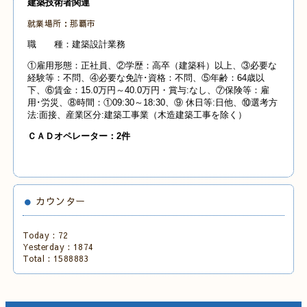
建築技術者関連
就業場所：那覇市
職 種：建築設計業務
①雇用形態：正社員、②学歴：高卒（建築科）以上、③必要な
経験等：不問、④必要な免許･資格：不問、⑤年齢：64歳以
下、⑥賃金：15.0万円～40.0万円・賞与:なし、⑦保険等：雇
用･労災、⑧時間：①09:30～18:30、⑨ 休日等:日他、⑩選考方
法:面接、産業
区分:建築工事業（木造建築工事を除く）
ＣＡＤオペレーター：2件
カウンター
Today :
72
Yesterday :
1874
Total :
1588883