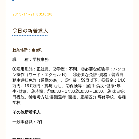
2019-11-21 09:38:00
今日の新着求人
就業場所：金武町
職 種：学校事務
①雇用形態：正社員、②学歴：不問、③必要な経験等：パソコ
ン操作（ワード・エクセル:B）、④必要な免許･資格：普通自
動車運転免許（通勤の為）、⑤年齢：59歳以下、⑥賃金：14.0
万円～16.0万円・賞与:なし、⑦保険等：雇用･労災･健康･厚
生･財形、⑧時間：①08:30～17:30②10:30～19:30、⑨ 休日等:
日祝他、⑩選考方法:書類選考･面接、産業
区分:専修学校、各種
学校
その他新着求人
一般事務職：2件