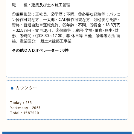
職 種：建築及び土木施工管理
①雇用形態：正社員、②学歴：不問、③必要な経験等：パソコ
ン操作可能な方、一太郎・CAD操作可能な方、④必要な免許･
資格：普通自動車運転免許、⑤年齢：不問、⑥賃金：18.3万円
～32.5万円・賞与:あり、⑦保険等：雇用･労災･健康･厚生･財
形、⑧時間：①08:30～17:30、⑨ 休日等:日他、⑩選考方法:面
接、産業区分:一般土木建築工事業
その他ＣＡＤオペレーター：0件
カウンター
Today :
983
Yesterday :
2063
Total :
1587920