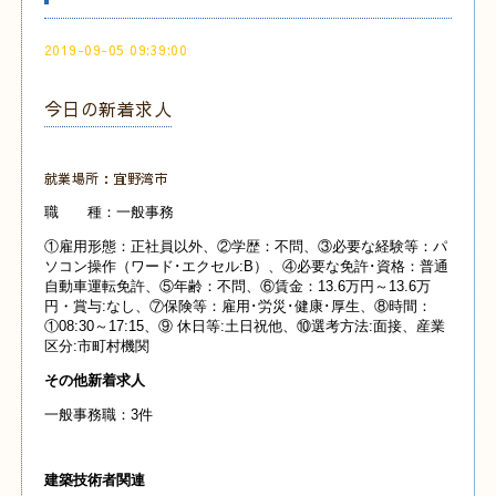
2019-09-05 09:39:00
今日の新着求人
就業場所：宜野湾市
職 種：一般事務
①雇用形態：正社員以外、②学歴：不問、③必要な経験等：パ
ソコン操作（ワード･エクセル:B）、④必要な免許･資格：普通
自動車運転免許、⑤年齢：不問、⑥賃金：13.6万円～13.6万
円・賞与:なし、⑦保険等：雇用･労災･健康･厚生、⑧時間：
①08:30～17:15、⑨ 休日等:土日祝他、⑩選考方法:面接、産業
区分:市町村機関
その他新着求人
一般事務職：3件
建築技術者関連