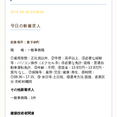
2019-09-02 09:36:00
今日の新着求人
就業場所：嘉手納町
職 種：一般事務職
①雇用形態：正社員以外、②学歴：高卒以上、③必要な経験
等：パソコン操作（エクセル:B）④必要な免許･資格：普通自
動車運転免許、⑤年齢：不問、⑥賃金：13.9万円～13.9万円・
賞与:なし、⑦保険等：雇用･労災･健康･厚生、⑧時間：
①08:30～17:15、⑨ 休日等:土日祝、⑩選考方法:面接、産業
区
分:市町村機関
その他新着求人
一般事務職：1件
建築技術者関連