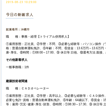
2019-08-23 10:29:00
今日の新着求人
就業場所：沖縄市
職 種：事務・経理【トライアル併用求人】
①雇用形態：正社員、②学歴：不問、③必要な経験等：パソコン操作（ワ
格：普通自動車運転免許、⑤年齢：不問、⑥賃金：13.6万円～13.6万円
康･厚生、⑧時間：①08:00～17:00、⑨ 休日等:日他、⑩選考方法:面接
その他新着求人
一般事務職：1件
建築技術者関連
職 種：ＣＡＤオペレーター
①雇用形態：正社員、②学歴：高卒以上、③必要な経験等：ＣＡＤ操作、
必要な免許･資格：普通自動車運転免許、⑤年齢：64歳以下、⑥賃金：15.
等：雇用･労災･健康･厚生･財形、⑧時間：①08:30～17:30、⑨ 休日