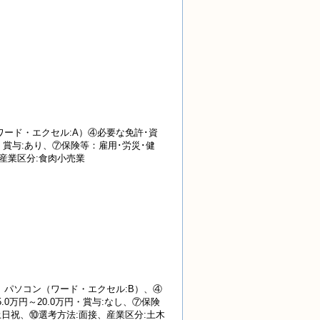
ード・エクセル:A）④必要な免許･資
・賞与:あり、⑦保険等：雇用･労災･健
、産業
区分:食肉小売業
パソコン（ワード・エクセル:B）、④
0万円～20.0万円・賞与:なし、⑦保険
等:土日祝、⑩選考方法:面接、産業区分:土木