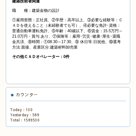
建築技術者関連
職 種：建築金物の設計
①雇用形態：正社員、②学歴：高卒以上、③必要な経験等：Ｃ
ＡＤを使えること（未経験者でも可）、④必要な免許･資格：
普通自動車運転免許、⑤年齢：40歳以下、⑥賃金：15.5万円～
21.0万円・賞与:あり、⑦保険等：雇用･労災･健康･厚生･退職
金共済、⑧時間：①08:30～17:30、⑨ 休日等:日祝他、⑩選考
方法:面接、産業区分:建築材料卸売業
その他ＣＡＤオペレーター：0件
カウンター
Today :
130
Yesterday :
589
Total :
1589530