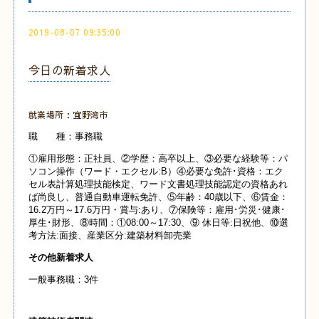
2019-08-07 09:35:00
今日の新着求人
就業場所：宜野湾市
職 種：事務職
①雇用形態：正社員、②学歴：高卒以上、③必要な経験等：パ
ソコン操作（ワード・エクセル:B）④必要な免許･資格：エク
セル表計算処理技能検定、ワード文書処理技能認定の資格あれ
ば尚良し、普通自動車運転免許、⑤年齢：40歳以下、⑥賃金：
16.2万円～17.6万円・賞与:あり、⑦保険等：雇用･労災･健康･
厚生･財形、⑧時間：①08:00～17:30、⑨ 休日等:日祝他、⑩選
考方法:面接、産業
区分:建築材料卸売業
その他新着求人
一般事務職：3件