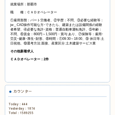
就業場所：那覇市
職 種：ＣＡＤオペレーター
①雇用形態：パート労働者、②学歴：不問、③必要な経験等：
jw＿CAD操作可能な方･できたら、建築または設備関係の経験
者希望、④必要な免許･資格：普通自動車運転免許、⑤年齢：
不問、⑥賃金：800円～1,500円・賞与:あり、⑦保険等：雇用･
労災･健康･厚生･財形、⑧時間：①09:30～18:00、⑨ 休日等:土
日祝他、⑩選考方法:面接、産業区分:土木建築サービス業
その他新着求人
ＣＡＤオペレーター：2件
カウンター
Today :
444
Yesterday :
1874
Total :
1589255