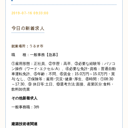
2019-07-16 09:33:00
今日の新着求人
就業場所：うるま市
職 種：一般事務【急募】
①雇用形態：正社員、②学歴：高卒、③必要な経験等：パソコ
ン操作（ワード･エクセル:A）、④必要な免許･資格：普通自動
車運転免許、⑤年齢：不問、⑥賃金：15.0万円～15.0万円・賞
与:なし、⑦保険等：雇用･労災･健康･厚生、⑧時間：①08:30
～17:30、⑨ 休日等:土日、⑩選考方法:面接、産業区分:食料・
飲料卸売業
その他新着求人
一般事務職：3件
建築技術者関連