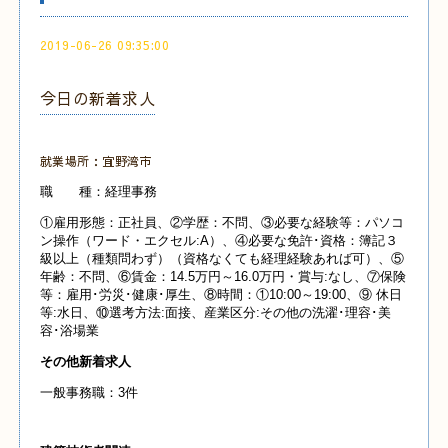
2019-06-26 09:35:00
今日の新着求人
就業場所：宜野湾市
職 種：経理事務
①雇用形態：正社員、②学歴：不問、③必要な経験等：パソコ
ン操作（ワード・エクセル:A）、④必要な免許･資格：簿記３
級以上（種類問わず）（資格なくても経理経験あれば可）、⑤
年齢：不問、⑥賃金：14.5万円～16.0万円・賞与:なし、⑦保険
等：雇用･労災･健康･厚生、⑧時間：①10:00～19:00、⑨ 休日
等:水日、⑩選考方法:面接、産業区分:その他の洗濯･理容･美
容･浴場業
その他新着求人
一般事務職：3件