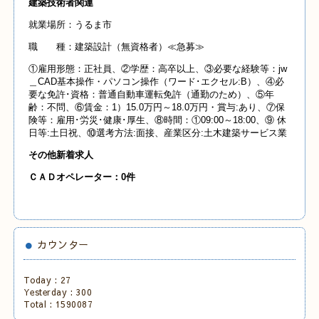
建築技術者関連
就業場所：うるま市
職 種：建築設計（無資格者）≪急募≫
①雇用形態：正社員、②学歴：高卒以上、③必要な経験等：jw
＿CAD基本操作・パソコン操作（ワード･エクセル:B）、④必
要な免許･資格：普通自動車運転免許（通勤のため）、⑤年
齢：不問、⑥賃金：1）15.0万円～18.0万円・賞与:あり、⑦保
険等：雇用･労災･健康･厚生、⑧時間：①09:00～18:00、⑨ 休
日等:土日祝、⑩選考方法:面接、産業区分:土木建築サービス業
その他新着求人
ＣＡＤオペレーター：0件
カウンター
Today :
27
Yesterday :
300
Total :
1590087