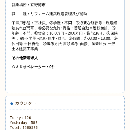
就業場所：宜野湾市
職 種：リフォーム建築現場管理及び補助
①雇用形態：正社員、②学歴：不問、③必要な経験等：現場経
験あれば尚可、④必要な免許･資格：普通自動車運転免許、⑤
年齢：不問、⑥賃金：16.0万円～20.0万円・賞与:あり、⑦保険
等：雇用･労災･健康･厚生･財形、⑧時間：①08:00～18:00、⑨
休日等:土日祝他、⑩選考方法:書類選考･面接、産業区分:一般
土木建築工事業
その他新着求人
ＣＡＤオペレーター：0件
カウンター
Today :
126
Yesterday :
589
Total :
1589526