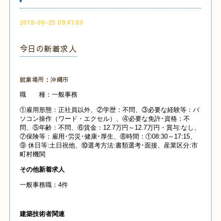
2019-06-25 09:47:00
今日の新着求人
就業場所：沖縄市
職 種：一般事務
①雇用形態：正社員以外、②学歴：不問、③必要な経験等：パ
ソコン操作（ワード・エクセル）、④必要な免許･資格：不
問、⑤年齢：不問、⑥賃金：12.7万円～12.7万円・賞与:なし、
⑦保険等：雇用･労災･健康･厚生、⑧時間：①08:30～17:15、
⑨ 休日等:土日祝他、⑩選考方法:書類選考･面接、産業区分:市
町村機関
その他新着求人
一般事務職：4件
建築技術者関連