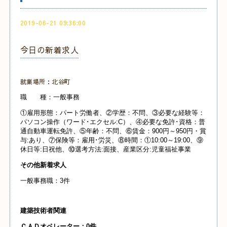
2019-06-21 09:36:00
今日の新着求人
就業場所：北谷町
職 種：一般事務
①雇用形態：パート労働者、②学歴：不問、③必要な経験等：
パソコン操作（ワード･エクセル:C）、④必要な免許･資格：普
通自動車運転免許、⑤年齢：不問、⑥賃金：900円～950円・賞
与:あり、⑦保険等：雇用･労災、⑧時間：①10:00～19:00、⑨
休日等:日祝他、⑩選考方法:面接、産業区分:児童福祉事業
その他新着求人
一般事務職：3件
建築技術者関連
ＣＡＤオペレーター：0件