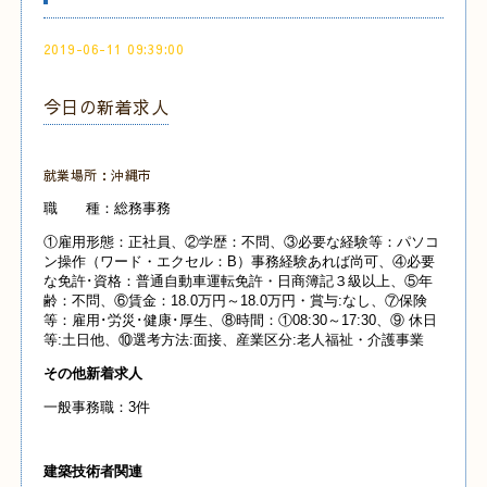
2019-06-11 09:39:00
今日の新着求人
就業場所：沖縄市
職 種：総務事務
①雇用形態：正社員、②学歴：不問、③必要な経験等：パソコ
ン操作（ワード・エクセル：B）事務経験あれば尚可、④必要
な免許･資格：普通自動車運転免許・日商簿記３級以上、⑤年
齢：不問、⑥賃金：18.0万円～18.0万円・賞与:なし、⑦保険
等：雇用･労災･健康･厚生、⑧時間：①08:30～17:30、⑨ 休日
等:土日他、⑩選考方法:面接、産業区分:老人福祉・介護事業
その他新着求人
一般事務職：3件
建築技術者関連