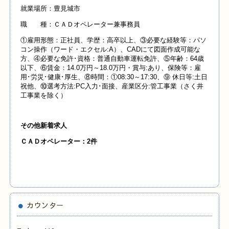
就業場所：豊見城市
職 種：ＣＡＤオペレーター兼事務員
①雇用形態：正社員、学歴：高卒以上、③必要な経験等：パソ
コン操作（ワード・エクセル:A）、CADにて図面作成可能な
方、④必要な免許･資格：普通自動車運転免許、⑤年齢：64歳
以下、⑥賃金：14.0万円～18.0万円・賞与:あり、保険等：雇
用･労災･健康･厚生、⑧時間：①08:30～17:30、⑨ 休日等:土日
祝他、⑩選考方法:PC入力･面接、産業区分:管工事業（さく井
工事業を除く）
その他新着求人
ＣＡＤオペレーター：2件
カウンター