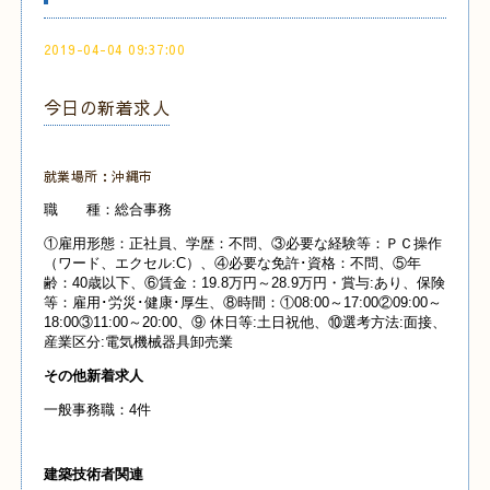
2019-04-04 09:37:00
今日の新着求人
就業場所：沖縄市
職 種：総合事務
①雇用形態：正社員、学歴：不問、③必要な経験等：ＰＣ操作
（ワード、エクセル:C）、④必要な免許･資格：不問、⑤年
齢：40歳以下、⑥賃金：19.8万円～28.9万円・賞与:あり、保険
等：雇用･労災･健康･厚生、⑧時間：①08:00～17:00②09:00～
18:00③11:00～20:00、⑨ 休日等:土日祝他、⑩選考方法:面接、
産業区分:電気機械器具卸売業
その他新着求人
一般事務職：4件
建築技術者関連