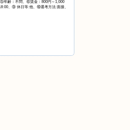
齢：不問、⑥賃金：800円～1,000
18:00、⑨ 休日等:他、⑩選考方法:面接、