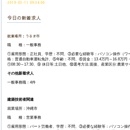
2019-03-11 09:34:00
今日の新着求人
就業場所：うるま市
職 種：一般事務
①雇用形態：正社員、学歴：不問、③必要な経験等：パソコン操作（ワー
格：普通自動車運転免許、⑤年齢：不問、⑥賃金：13.4万円～16.8万
①08:30～17:30、⑨ 休日等:土日他、⑩選考方法:面接、産業区分:
その他新着求人
一般事務職：4件
建築技術者関連
就業場所：沖縄市
職 種：営業事務
①雇用形態：パート労働者、学歴：不問、③必要な経験等：パソコン操作（ワ