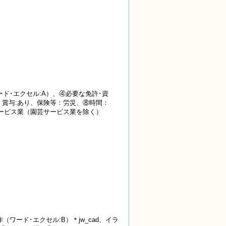
ド･エクセル:A）、④必要な免許･資
円・賞与:あり、保険等：労災、⑧時間：
農業サービス業（園芸サービス業を除く）
ード･エクセル:B）＊jw_cad、イラ