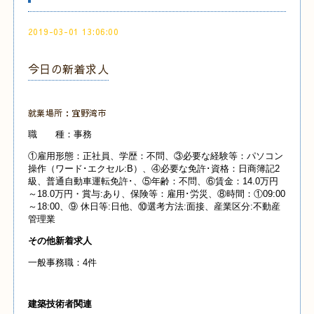
2019-03-01 13:06:00
今日の新着求人
就業場所：宜野湾市
職 種：事務
①雇用形態：正社員、学歴：不問、③必要な経験等：パソコン
操作（ワード･エクセル:B）、④必要な免許･資格：日商簿記2
級、普通自動車運転免許･、⑤年齢：不問、⑥賃金：14.0万円
～18.0万円・賞与:あり、保険等：雇用･労災、⑧時間：①09:00
～18:00、⑨ 休日等:日他、⑩選考方法:面接、産業区分:不動産
管理業
その他新着求人
一般事務職：4件
建築技術者関連