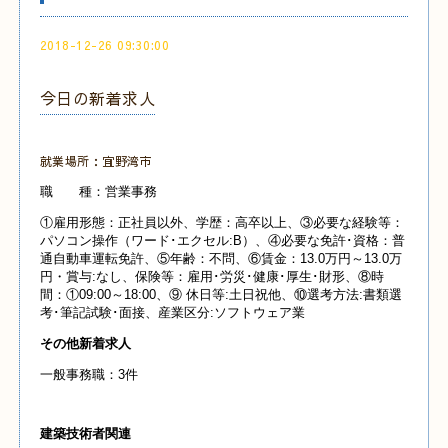
2018-12-26 09:30:00
今日の新着求人
就業場所：宜野湾市
職 種：営業事務
①雇用形態：正社員以外、学歴：高卒以上、③必要な経験等：
パソコン操作（ワード･エクセル:B）、④必要な免許･資格：普
通自動車運転免許、⑤年齢：不問、⑥賃金：13.0万円～13.0万
円・賞与:なし、保険等：雇用･労災･健康･厚生･財形、⑧時
間：①09:00～18:00、⑨ 休日等:土日祝他、⑩選考方法:書類選
考･筆記試験･面接、産業区分:ソフトウェア業
その他新着求人
一般事務職：3件
建築技術者関連