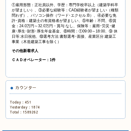
①雇用形態：正社員以外、学歴：専門学校卒以上（建築学科卒
が望ましい）、③必要な経験等：CAD経験者が望ましい（種類
問わず）、パソコン操作（ワード･エクセル:B）、④必要な免
許･資格：建築士の有資格者が望ましい、⑤年齢：不問、⑥賃
金：24.0万円～32.0万円・賞与:なし、保険等：雇用･労災･健
康･厚生･財形･厚生年金基金、⑧時間：①09:00～18:00、⑨ 休
日等:水日祝他、⑩選考方法:書類選考･面接、産業区分:建築工
事業（木造建築工事を除く）
その他新着求人
ＣＡＤオペレーター：1件
カウンター
Today :
451
Yesterday :
1874
Total :
1589262