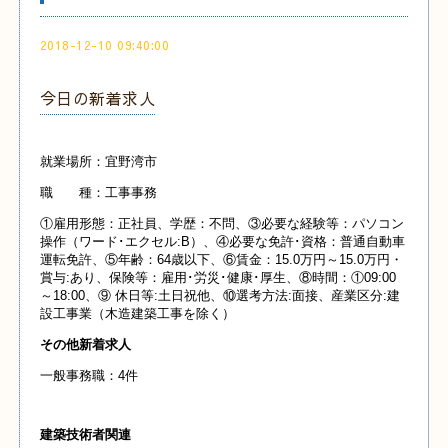
2018-12-10 09:40:00
今日の新着求人
就業場所：宜野湾市
職 種：工事事務
①雇用形態：正社員、学歴：不問、③必要な経験等：パソコン
操作（ワード･エクセル:B）、④必要な免許･資格：普通自動車
運転免許、⑤年齢：64歳以下、⑥賃金：15.0万円～15.0万円・
賞与:あり、保険等：雇用･労災･健康･厚生、⑧時間：①09:00
～18:00、⑨ 休日等:土日祝他、⑩選考方法:面接、産業区分:建
設工事業（木造建築工事を除く）
その他新着求人
一般事務職：4件
建築技術者関連