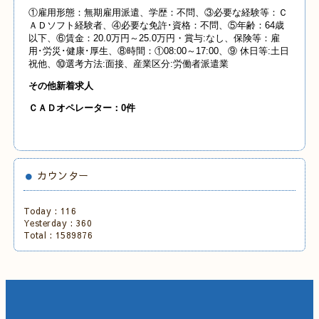
①雇用形態：無期雇用派遣、学歴：不問、③必要な経験等：Ｃ
ＡＤソフト経験者、④必要な免許･資格：不問、⑤年齢：64歳
以下、⑥賃金：20.0万円～25.0万円・賞与:なし、保険等：雇
用･労災･健康･厚生、⑧時間：①08:00～17:00、⑨ 休日等:土日
祝他、⑩選考方法:面接、産業区分:労働者派遣業
その他新着求人
ＣＡＤオペレーター：0件
カウンター
Today :
116
Yesterday :
360
Total :
1589876