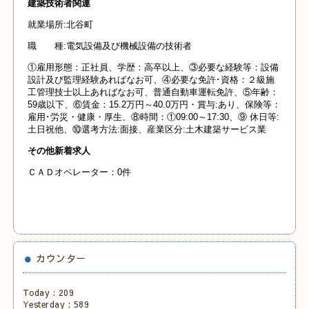
建築技術者関連
就業場所:北谷町
職 種:電気設備及び機械設備の技術者
①雇用形態：正社員、学歴：高卒以上、③必要な経験等：設備
設計及び監理経験あればなお可、④必要な免許･資格：２級施
工管理技士以上あればなお可、普通自動車運転免許、⑤年齢：
59歳以下、⑥賃金：15.2万円～40.0万円・賞与:あり、保険等：
雇用･労災・健康・厚生、⑧時間：①09:00～17:30、⑨ 休日等:
土日祝他、⑩選考方法:面接、産業区分:土木建築サービス業
その他新着求人
ＣＡＤオペレーター：0件
カウンター
Today :
209
Yesterday :
589