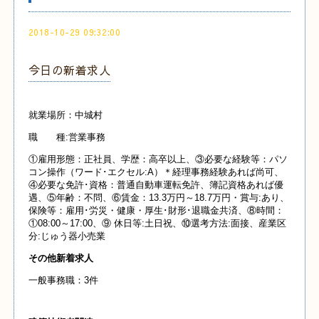
2018-10-29 09:32:00
今日の新着求人
就業場所：中城村
職 種:営業事務
①雇用形態：正社員、学歴：高卒以上、③必要な経験等：パソ
コン操作（ワード･エクセル:A）＊経理事務経験あれば尚可、
④必要な免許･資格：普通自動車運転免許、簿記資格あれば優
遇、⑤年齢：不問、⑥賃金：13.3万円～18.7万円・賞与:あり、
保険等：雇用･労災・健康・厚生･財形･退職金共済、⑧時間：
①08:00～17:00、⑨ 休日等:土日祝、⑩選考方法:面接、産業区
分:じゅう器小売業
その他新着求人
一般事務職：3件