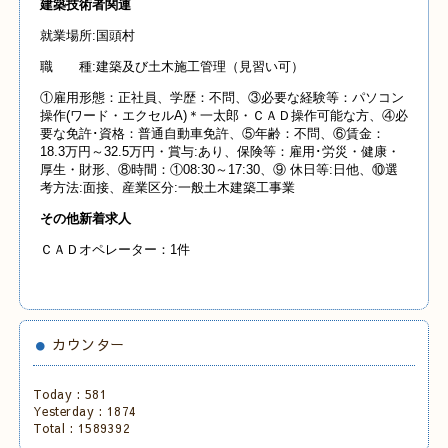
建築技術者関連
就業場所:国頭村
職 種:建築及び土木施工管理（見習い可）
①雇用形態：正社員、学歴：不問、③必要な経験等：パソコン
操作(ワード・エクセルA)＊一太郎・ＣＡＤ操作可能な方、④必
要な免許･資格：普通自動車免許、⑤年齢：不問、⑥賃金：
18.3万円～32.5万円・賞与:あり、保険等：雇用･労災・健康・
厚生・財形、⑧時間：①08:30～17:30、⑨ 休日等:日他、⑩選
考方法:面接、産業区分:一般土木建築工事業
その他新着求人
ＣＡＤオペレーター：1件
カウンター
Today :
581
Yesterday :
1874
Total :
1589392