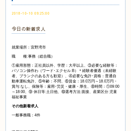
2018-10-10 09:25:00
今日の新着求人
就業場所：宜野湾市
職 種:事務（総合職）
①雇用形態：正社員以外、学歴：大卒以上、③必要な経験等：
パソコン操作わ（ワード･エクセル:B）＊経験者優遇（未経験
者、ブランクのある方も歓迎）、④必要な免許･資格：普通自
動車運転免許、⑤年齢：不問、⑥賃金：18.0万円～18.0万円・
賞与:なし、保険等：雇用･労災・健康・厚生、⑧時間：①09:00
～18:00、⑨ 休日等:土日他、⑩選考方法:面接、産業区分:児童
福祉事業
その他新着求人
一般事務職：4件