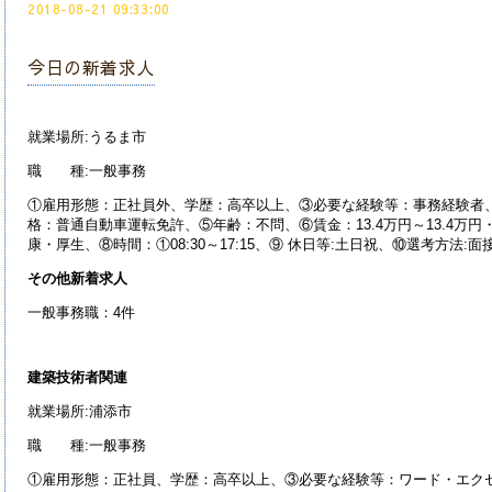
2018-08-21 09:33:00
今日の新着求人
就業場所:うるま市
職 種:一般事務
①雇用形態：正社員外、学歴：高卒以上、③必要な経験等：事務経験者
格：普通自動車運転免許、⑤年齢：不問、⑥賃金：13.4万円～13.4万円
康・厚生、⑧時間：①08:30～17:15、⑨ 休日等:土日祝、⑩選考方法:
その他新着求人
一般事務職：4件
建築技術者関連
就業場所:浦添市
職 種:一般事務
①雇用形態：正社員、学歴：高卒以上、③必要な経験等：ワード・エクセ