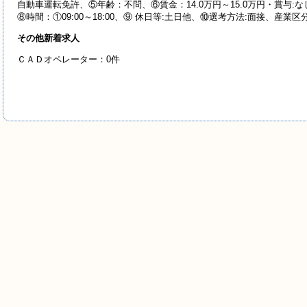
自動車運転免許、⑤年齢：不問、⑥賃金：14.0万円～15.0万円・賞与:
⑧時間：①09:00～18:00、⑨ 休日等:土日他、⑩選考方法:面接、産業
その他新着求人
ＣＡＤオペレーター：0件