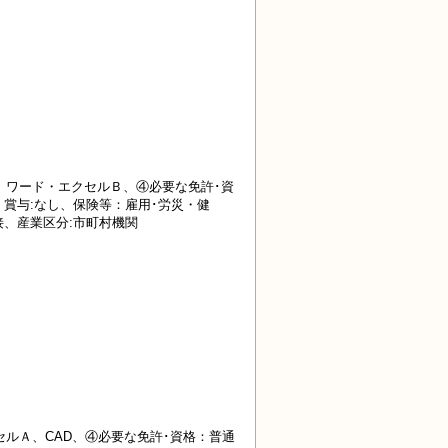
、ワード・エクセルＢ、④必要な免許･資
・賞与:なし、保険等：雇用･労災・健
面接、産業区分:市町村機関
ルＡ、CAD、④必要な免許･資格：普通