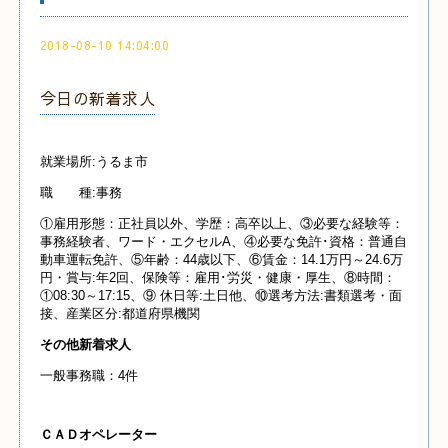
2018-08-10 14:04:00
今日の新着求人
就業場所:うるま市
職 種:事務
①雇用形態：正社員以外、学歴：高卒以上、③必要な経験等：
事務経験者、ワード・エクセルA、④必要な免許･資格：普通自
動車運転免許、⑤年齢：44歳以下、⑥賃金：14.1万円～24.6万
円・賞与:年2回、保険等：雇用･労災・健康・厚生、⑧時間：
①08:30～17:15、⑨ 休日等:土日他、⑩選考方法:書類選考・面
接、産業区分:都道府県機関
その他新着求人
一般事務職：4件
ＣＡＤオペレーター