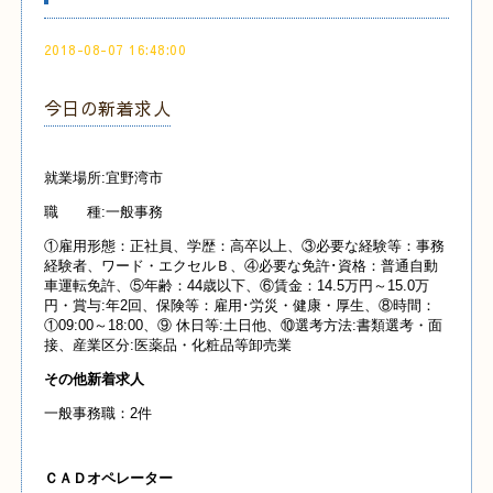
2018-08-07 16:48:00
今日の新着求人
就業場所:宜野湾市
職 種:一般事務
①雇用形態：正社員、学歴：高卒以上、③必要な経験等：事務
経験者、ワード・エクセルＢ、④必要な免許･資格：普通自動
車運転免許、⑤年齢：44歳以下、⑥賃金：14.5万円～15.0万
円・賞与:年2回、保険等：雇用･労災・健康・厚生、⑧時間：
①09:00～18:00、⑨ 休日等:土日他、⑩選考方法:書類選考・面
接、産業区分:医薬品・化粧品等卸売業
その他新着求人
一般事務職：2件
ＣＡＤオペレーター