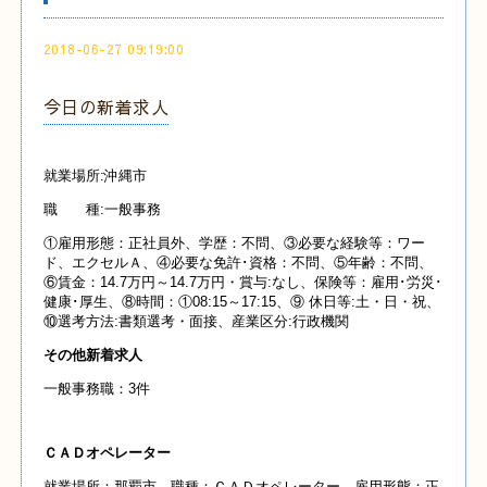
2018-06-27 09:19:00
今日の新着求人
就業場所:沖縄市
職 種:一般事務
①雇用形態：正社員外、学歴：不問、③必要な経験等：ワー
ド、エクセルＡ、④必要な免許･資格：不問、⑤年齢：不問、
⑥賃金：14.7万円～14.7万円・賞与:なし、保険等：雇用･労災･
健康･厚生、⑧時間：①08:15～17:15、⑨ 休日等:土・日・祝、
⑩選考方法:書類選考・面接、産業区分:行政機関
その他新着求人
一般事務職：3件
ＣＡＤオペレーター
就業場所：那覇市、職種：ＣＡＤオペレーター、雇用形態：正