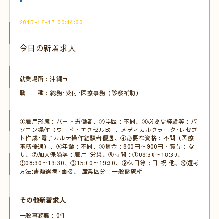
2015-12-17 09:44:00
今日の新着求人
就業場所：沖縄市
職 種：総務･受付･医療事務（診察補助）
①雇用形態：パート労働者、②学歴：不問、③必要な経験等：パ
ソコン操作（ワード・エクセルB）、メディカルクラーク･レセプ
ト作成･電子カルテ操作経験者優遇、④必要な資格：不問（医療
事務優遇）、⑤年齢：不問、⑥賃金：800円～900円・賞与：な
し、⑦加入保険等：雇用･労災、⑧時間：①08:30～18:30、
②08:30～13:30、③15:00～19:30、⑨休日等：日 祝 他、⑩選考
方法:書類選考･面接、 産業区分：一般診療所
その他新着求人
一般事務職：0件