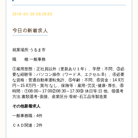
2018-03-20 09:29:00
今日の新着求人
就業場所:うるま市
職 種:一般事務
①雇用形態：正社員以外（更新あり１年）、学歴：不問、③必
要な経験等：パソコン操作（ワード:A、エクセル:B）、④必要
な資格：普通自動車運転免許、⑤年齢：不問、⑥賃金：14.9万
円～15.8万円・賞与:なし、保険等：雇用･労災･健康･厚生、⑧
時間：①08:00～17:00②08:30～17:30⑨ 休日等:日 他、⑩選考
方法:書類選考･面接、産業区分:骨材･石工品等製造業
その他新着求人
一般事務職：4件
ＣＡＤ関連：2件