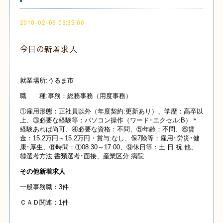
2018-02-06 09:35:00
今日の新着求人
就業場所:うるま市
職 種:事務：総務事務（用度事務）
①雇用形態：正社員以外（年度契約:更新あり）、学歴：高卒以
上、③必要な経験等：パソコン操作（ワード･エクセル:B）＊
経験あれば尚可、④必要な資格：不問、⑤年齢：不問、⑥賃
金：15.2万円～15.2万円・賞与:なし、保7険等：雇用･労災･健
康･厚生、⑧時間：①08:30～17:00、⑨休日等：土 日 祝 他、
⑩選考方法:書類選考･面接、産業区分:病院
その他新着求人
一般事務職：3件
ＣＡＤ関連：1件