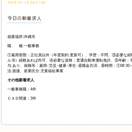
2018-01-18 09:37:00
今日の新着求人
就業場所:沖縄市
職 種:一般事務
①雇用形態：正社員以外（年度契約:更新可）、学歴：不問、③必要な経
ル:B）経験あれば尚可、④必要な資格：普通自動車運転免許、⑤年齢：不問
与:あり、保険等：雇用･労災･健康･厚生･退職金共済、⑧時間：①08:30～
法:面接、産業区分:児童福祉事業
その他新着求人
一般事務職：4件
ＣＡＤ関連：3件