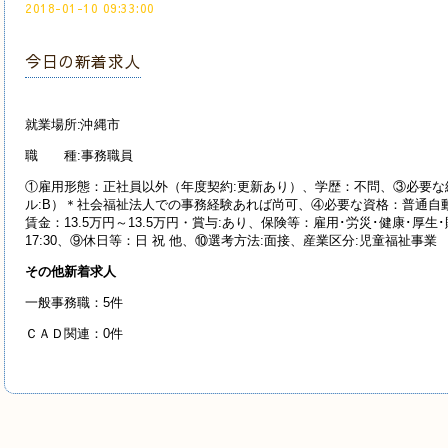
2018-01-10 09:33:00
今日の新着求人
就業場所:沖縄市
職 種:事務職員
①雇用形態：正社員以外（年度契約:更新あり）、学歴：不問、③必要な
ル:B）＊社会福祉法人での事務経験あれば尚可、④必要な資格：普通自動
賃金：13.5万円～13.5万円・賞与:あり、保険等：雇用･労災･健康･厚生
17:30、⑨休日等：日 祝 他、⑩選考方法:面接、産業区分:児童福祉事業
その他新着求人
一般事務職：5件
ＣＡＤ関連：0件