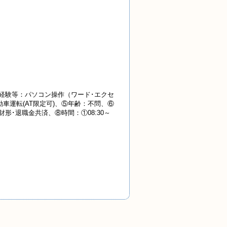
経験等：パソコン操作（ワード･エクセ
車運転(AT限定可)、⑤年齢：不問、⑥
･財形･退職金共済、⑧時間：①08:30～