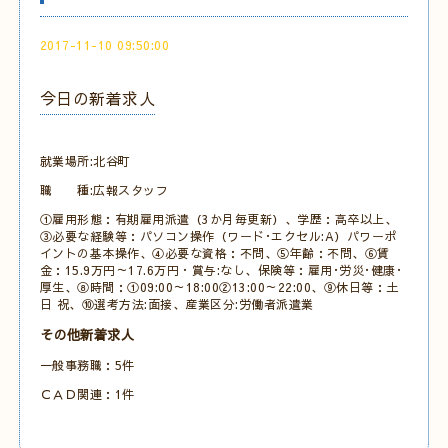
2017-11-10 09:50:00
今日の新着求人
就業場所:北谷町
職 種:広報スタッフ
①雇用形態：有期雇用派遣（3か月毎更新）、学歴：高卒以上、
③必要な経験等：パソコン操作（ワード･エクセル:A）パワーポ
イントの基本操作、④必要な資格：不問、⑤年齢：不問、⑥賃
金：15.9万円～17.6万円・賞与:なし、保険等：雇用･労災･健康･
厚生、⑧時間：①09:00～18:00②13:00～22:00、⑨休日等：土
日 祝、⑩選考方法:面接、産業区分:労働者派遣業
その他新着求人
一般事務職：5件
ＣＡＤ関連：1件