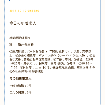
2017-10-10 09:32:00
今日の新着求人
就業場所:沖縄市
職 種:一般事務
①雇用形態：パート労働者（1年契約:更新可）、学歴：高卒以
上、③必要な経験等：パソコン操作（ワード･エクセル:B）、④必
要な資格：普通自動車運転免許、⑤年齢：不問、⑥賃金：826円
～826円・賞与:なし、保険等：雇用･労災、⑧時間：①08:30～
17:00、⑨休日等：土 日 祝 他、⑩選考方法:面接、産業区分:その
他の社会保険･社会福祉業
その他新着求人
一般事務職：7件
ＣＡＤ関連：0件