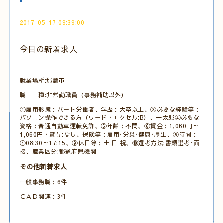
2017-05-17 09:39:00
今日の新着求人
就業場所:那覇市
職 種:非常勤職員（事務補助以外）
①雇用形態：パート労働者、学歴：大卒以上、③必要な経験等：
パソコン操作できる方（ワード・エクセル:B）、一太郎④必要な
資格：普通自動車運転免許、⑤年齢：不問、⑥賃金：1,060円～
1,060円・賞与:なし、保険等：雇用･労災･健康･厚生、⑧時間：
①08:30～17:15、⑨休日等：土 日 祝、⑩選考方法:書類選考･面
接、産業区分:都道府県機関
その他新着求人
一般事務職：6件
ＣＡＤ関連：3件