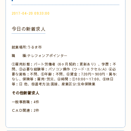
2017-04-20 09:33:00
今日の新着求人
就業場所:うるま市
職 種:テレフォンアポインター
①雇用形態：パート労働者（6ヶ月契約：更新あり）、学歴：不
問、③必要な経験等：パソコン操作（ワード･エクセル:A）④必
要な資格：不問、⑤年齢：不問、⑥賃金：720円～900円・賞与:
なし、保険等：雇用･労災、⑧時間：①10:00～17:00、⑨休日
等：日 他、⑩選考方法:面接、産業区分:生命保険業
その他新着求人
一般事務職：4件
ＣＡＤ関連：2件