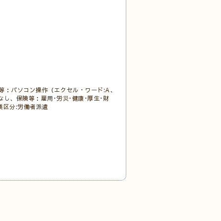
等：パソコン操作（エクセル・ワード:A、
なし、保険等：雇用･労災･健康･厚生･財
産業区分:労働者派遣