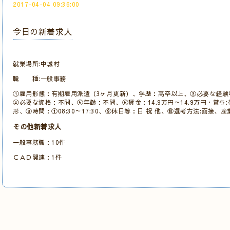
2017-04-04 09:36:00
今日の新着求人
就業場所:中城村
職 種:一般事務
①雇用形態：有期雇用派遣（3ヶ月更新）、学歴：高卒以上、③必要な経験
④必要な資格：不問、⑤年齢：不問、⑥賃金：14.9万円～14.9万円・賞与:
形、⑧時間：①08:30～17:30、⑨休日等：日 祝 他、⑩選考方法:面接、
その他新着求人
一般事務職：10件
ＣＡＤ関連：1件