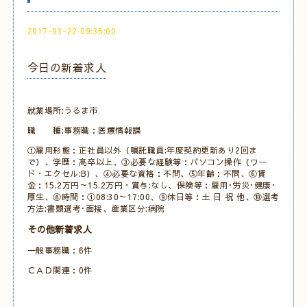
2017-03-22 09:36:00
今日の新着求人
就業場所:うるま市
職 種:事務職：医療情報課
①雇用形態：正社員以外（嘱託職員:年度契約更新あり2回ま
で）、学歴：高卒以上、③必要な経験等：パソコン操作（ワー
ド・エクセル:B）、④必要な資格：不問、⑤年齢：不問、⑥賃
金：15.2万円～15.2万円・賞与:なし、保険等：雇用･労災･健康･
厚生、⑧時間：①08:30～17:00、⑨休日等：土 日 祝 他、⑩選考
方法:書類選考･面接、産業区分:病院
その他新着求人
一般事務職：6件
ＣＡＤ関連：0件