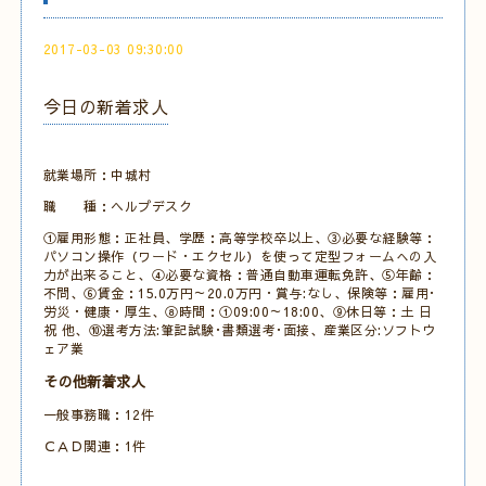
2017-03-03 09:30:00
今日の新着求人
就業場所：中城村
職 種：ヘルプデスク
①雇用形態：正社員、学歴：高等学校卒以上、③必要な経験等：
パソコン操作（ワード・エクセル）を使って定型フォームへの入
力が出来ること、④必要な資格：普通自動車運転免許、⑤年齢：
不問、⑥賃金：15.0万円～20.0万円・賞与:なし、保険等：雇用･
労災・健康・厚生、⑧時間：①09:00～18:00、⑨休日等：土 日
祝 他、⑩選考方法:筆記試験･書類選考･面接、産業区分:ソフトウ
ェア業
その他新着求人
一般事務職：12件
ＣＡＤ関連：1件