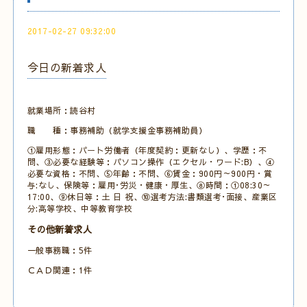
2017-02-27 09:32:00
今日の新着求人
就業場所：読谷村
職 種：事務補助（就学支援金事務補助員）
①雇用形態：パート労働者（年度契約：更新なし）、学歴：不
問、③必要な経験等：パソコン操作（エクセル・ワード:B）、④
必要な資格：不問、⑤年齢：不問、⑥賃金：900円～900円・賞
与:なし、保険等：雇用･労災・健康・厚生、⑧時間：①08:30～
17:00、⑨休日等：土 日 祝、⑩選考方法:書類選考･面接、産業区
分:高等学校、中等教育学校
その他新着求人
一般事務職：5件
ＣＡＤ関連：1件