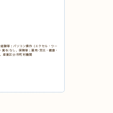
な経験等：パソコン操作（エクセル・ワー
円・賞与:なし、保険等：雇用･労災・健康・
面接、産業区分:市町村機関