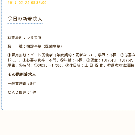
2017-02-24 09:33:00
今日の新着求人
就業場所：うるま市
職 種：検診事務（医療事務）
①雇用形態：パート労働者（年度契約：更新なし）、学歴：不問、③必要
ド:C）、④必要な資格：不問、⑤年齢：不問、⑥賃金：1,076円～1,076
厚生、⑧時間：①08:30～17:00、⑨休日等：土 日 祝 他、⑩選考方法:
その他新着求人
一般事務職：8件
ＣＡＤ関連：1件