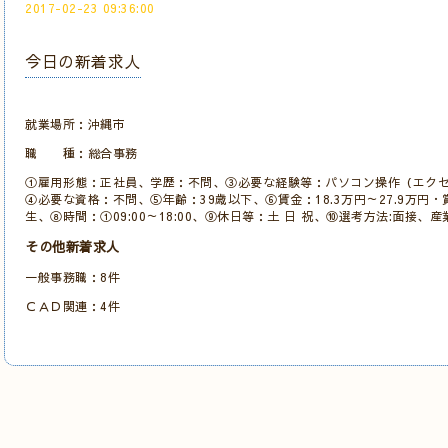
2017-02-23 09:36:00
今日の新着求人
就業場所：沖縄市
職 種：総合事務
①雇用形態：正社員、学歴：不問、③必要な経験等：パソコン操作（エクセ
④必要な資格：不問、⑤年齢：39歳以下、⑥賃金：18.3万円～27.9万円
生、⑧時間：①09:00～18:00、⑨休日等：土 日 祝、⑩選考方法:面接、
その他新着求人
一般事務職：8件
ＣＡＤ関連：4件