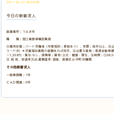
2017-02-21 09:38:00
今日の新着求人
就業場所：うるま市
職 種：窓口業務等嘱託職員
①雇用形態：パート労働者（年度契約：更新あり）、学歴：高卒以上、③
ワード:B）＊児童福祉業務の経験あれば尚可、④必要な資格：普通自動車運転
～1,038円・賞与:なし、保険等：雇用･公災・健康・厚生、⑧時間：①08:30～1
日 祝 他、⑩選考方法:書類選考･面接、産業区分:市町村機関
その他新着求人
一般事務職：7件
ＣＡＤ関連：0件