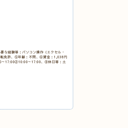
必要な経験等：パソコン操作（エクセル・
免許、⑤年齢：不問、⑥賃金：1,038円
7:00②10:00～17:00、⑨休日等：土