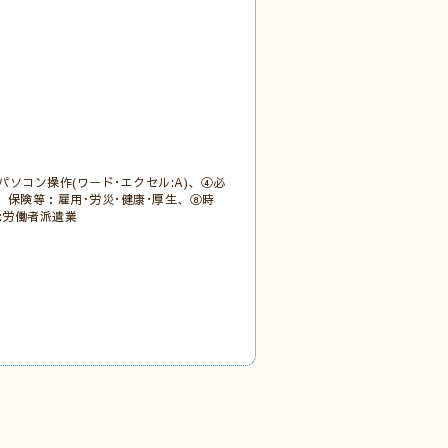
ソコン操作(ワード･エクセル:A)、④必
し、保険等：雇用･労災･健康･厚生、⑧時
分:労働者派遣業