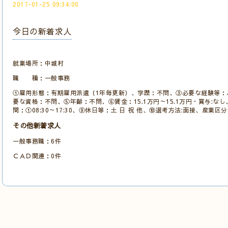
2017-01-25 09:34:00
今日の新着求人
就業場所：中城村
職 種：一般事務
①雇用形態：有期雇用派遣（1年毎更新）、学歴：不問、③必要な経験等：パ
要な資格：不問、⑤年齢：不問、⑥賃金：15.1万円～15.1万円・賞与:な
間：①08:30～17:30、⑨休日等：土 日 祝 他、⑩選考方法:面接、産業区
その他新着求人
一般事務職：6件
ＣＡＤ関連：0件