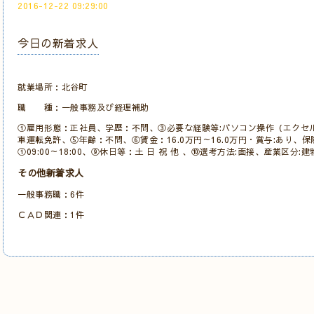
2016-12-22 09:29:00
今日の新着求人
就業場所：北谷町
職 種：一般事務及び経理補助
①雇用形態：正社員、学歴：不問、③必要な経験等:パソコン操作（エクセル
車運転免許、⑤年齢：不問、⑥賃金：16.0万円～16.0万円・賞与:あり、
①09:00～18:00、⑨休日等：土 日 祝 他 、⑩選考方法:面接、産業区分
その他新着求人
一般事務職：6件
ＣＡＤ関連：1件