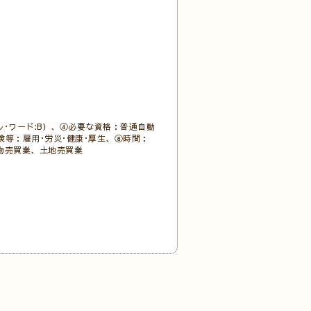
･ワード:B）、④必要な資格：普通自動
保険等：雇用･労災･健康･厚生、⑧時間：
:建物売買業、土地売買業