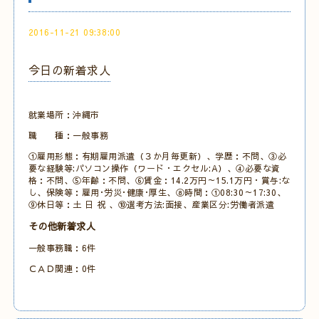
2016-11-21 09:38:00
今日の新着求人
就業場所：沖縄市
職 種：一般事務
①雇用形態：有期雇用派遣（３か月毎更新）、学歴：不問、③必
要な経験等:パソコン操作（ワード・エクセル:A）、④必要な資
格：不問、⑤年齢：不問、⑥賃金：14.2万円～15.1万円・賞与:な
し、保険等：雇用･労災･健康･厚生、⑧時間：①08:30～17:30、
⑨休日等：土 日 祝 、⑩選考方法:面接、産業区分:労働者派遣
その他新着求人
一般事務職：6件
ＣＡＤ関連：0件