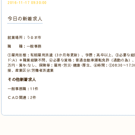
2016-11-17 09:30:00
今日の新着求人
就業場所：うるま市
職 種：一般事務
①雇用形態：有期雇用派遣（3か月毎更新）、学歴：高卒以上、③必要な経
ド:A）＊職業経験不問、④必要な資格：普通自動車運転免許（通勤の為）、⑤
万円・賞与:なし、保険等：雇用･労災･健康･厚生、⑧時間：①08:30～17:3
接、産業区分:労働者派遣業
その他新着求人
一般事務職：11件
ＣＡＤ関連：2件