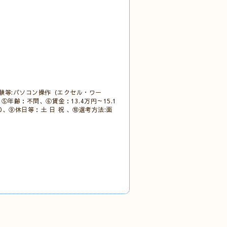
験等:パソコン操作（エクセル・ワー
年齢：不問、⑥賃金：13.4万円～15.1
0、⑨休日等：土 日 祝 、⑩選考方法:面