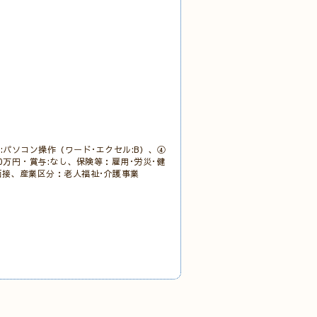
パソコン操作（ワード･エクセル:B）、④
0万円・賞与:なし、保険等：雇用･労災･健
法:面接、産業区分：老人福祉･介護事業