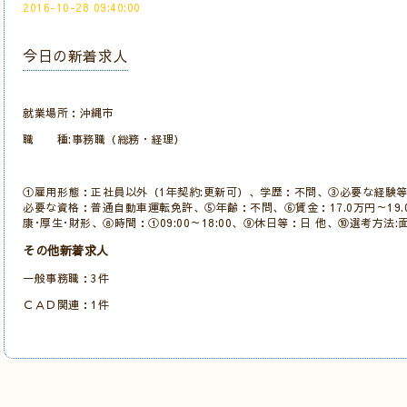
2016-10-28 09:40:00
今日の新着求人
就業場所：沖縄市
職 種:事務職（総務・経理）
①雇用形態：正社員以外（1年契約:更新可）、学歴：不問、③必要な経験等:
必要な資格：普通自動車運転免許、⑤年齢：不問、⑥賃金：17.0万円～19.
康･厚生･財形、⑧時間：①09:00～18:00、⑨休日等：日 他、⑩選考方
その他新着求人
一般事務職：3件
ＣＡＤ関連：1件