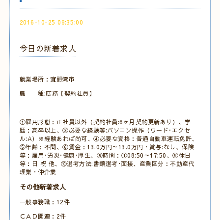
2016-10-25 09:35:00
今日の新着求人
就業場所：宜野湾市
職 種:庶務【契約社員】
①雇用形態：正社員以外（契約社員:6ヶ月契約更新あり）、学
歴：高卒以上、③必要な経験等:パソコン操作（ワード･エクセ
ル:A）※経験あれば尚可、④必要な資格：普通自動車運転免許、
⑤年齢：不問、⑥賃金：13.0万円～13.0万円・賞与:なし、保険
等：雇用･労災･健康･厚生、⑧時間：①08:50～17:50、⑨休日
等：日 祝 他、⑩選考方法:書類選考･面接、産業区分：不動産代
理業・仲介業
その他新着求人
一般事務職：12件
ＣＡＤ関連：2件