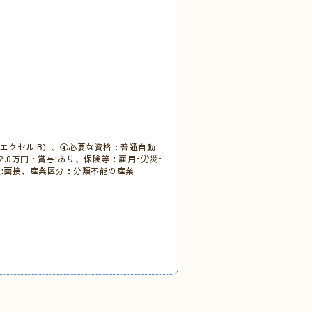
エクセル:B）、④必要な資格：普通自動
.0万円・賞与:あり、保険等：雇用･労災･
方法:面接、産業区分：分類不能の産業