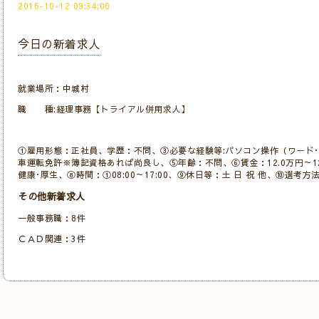
2016-10-12 09:34:00
今日の新着求人
就業場所：中城村
職 種:経理事務【トライアル併用求人】
①雇用形態：正社員、学歴：不問、③必要な経験等:パソコン操作（ワード･
車運転免許※簿記資格あれば尚良し、⑤年齢：不問、⑥賃金：12.0万円～12
健康･厚生、⑧時間：①08:00～17:00、⑨休日等：土 日 祝 他、⑩選考
その他新着求人
一般事務職：8件
ＣＡＤ関連：3件