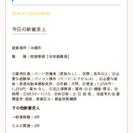
2016-07-22 09:56:00
今日の新着求人
就業場所：沖縄市
職 種：税務事務【非常勤職員】
①雇用形態：パート労働者（更新なし）、学歴：高卒以上、③必
要な経験等：パソコン操作（ワード･エクセル:A）、④必要な資
格：普通自動車運転免許、⑤年齢：不問、⑥賃金：1,250円～
1,250円・賞与:なし、⑦加入保険等：雇用･公災･健康･厚生、⑧
時間：①08:30～17:15、⑨休日等：土 日 祝 他 、⑩選考方法:書
類選考･面接、産業区分：都道府県機関
その他新着求人
一般事務職：4件
ＣＡＤ関連：2件